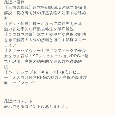
最近の投稿
【三国志真戦】超本格戦略SLGの魅力を徹底
解説！初心者向けの序盤攻略＆効率的な進め
方
【ドット伝説】魔王になって異世界を再建！
魅力と効率的な序盤攻略法を徹底解説！
【ロウロウの郷】魅力と効率的な序盤攻略法
を徹底解説！大根の妖精と過ごす箱庭スロー
ライフ
【スターセイヴァー】神グラフィックで美少
女をガチ育成！SFシミュレーションRPGの魅
力と評価、序盤の効率的な進め方を徹底解
説！
【ハーレムオブトーキョーX】徹底レビュ
ー！大人向け経営RPGの魅力と序盤の爆速攻
略ロードマップ！
最近のコメント
表示できるコメントはありません。