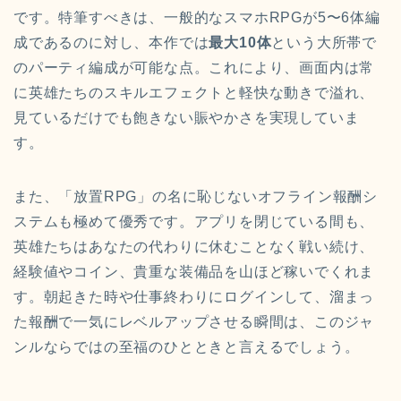
です。特筆すべきは、一般的なスマホRPGが5〜6体編
成であるのに対し、本作では
最大10体
という大所帯で
のパーティ編成が可能な点。これにより、画面内は常
に英雄たちのスキルエフェクトと軽快な動きで溢れ、
見ているだけでも飽きない賑やかさを実現していま
す。
また、「放置RPG」の名に恥じないオフライン報酬シ
ステムも極めて優秀です。アプリを閉じている間も、
英雄たちはあなたの代わりに休むことなく戦い続け、
経験値やコイン、貴重な装備品を山ほど稼いでくれま
す。朝起きた時や仕事終わりにログインして、溜まっ
た報酬で一気にレベルアップさせる瞬間は、このジャ
ンルならではの至福のひとときと言えるでしょう。