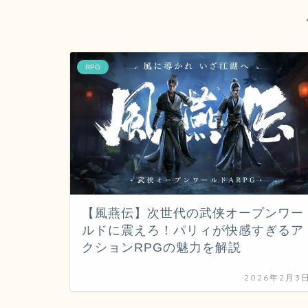
RPG
【風燕伝】次世代の武侠オープンワー
ルドに震えろ！パリィが快感すぎるア
クションRPGの魅力を解説
2026年2月3