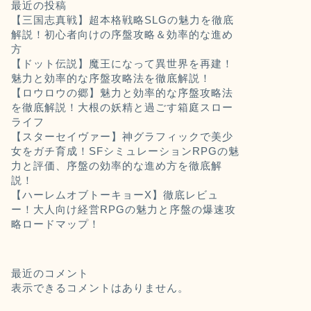
最近の投稿
【三国志真戦】超本格戦略SLGの魅力を徹底
解説！初心者向けの序盤攻略＆効率的な進め
方
【ドット伝説】魔王になって異世界を再建！
魅力と効率的な序盤攻略法を徹底解説！
【ロウロウの郷】魅力と効率的な序盤攻略法
を徹底解説！大根の妖精と過ごす箱庭スロー
ライフ
【スターセイヴァー】神グラフィックで美少
女をガチ育成！SFシミュレーションRPGの魅
力と評価、序盤の効率的な進め方を徹底解
説！
【ハーレムオブトーキョーX】徹底レビュ
ー！大人向け経営RPGの魅力と序盤の爆速攻
略ロードマップ！
最近のコメント
表示できるコメントはありません。