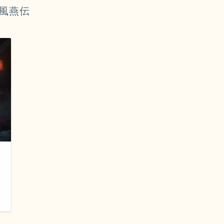
風燕伝
日