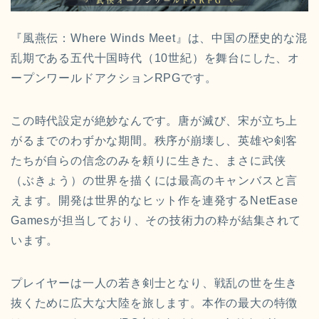
『風燕伝：Where Winds Meet』は、中国の歴史的な混
乱期である五代十国時代（10世紀）を舞台にした、オ
ープンワールドアクションRPGです。
この時代設定が絶妙なんです。唐が滅び、宋が立ち上
がるまでのわずかな期間。秩序が崩壊し、英雄や剣客
たちが自らの信念のみを頼りに生きた、まさに武侠
（ぶきょう）の世界を描くには最高のキャンバスと言
えます。開発は世界的なヒット作を連発するNetEase
Gamesが担当しており、その技術力の粋が結集されて
います。
プレイヤーは一人の若き剣士となり、戦乱の世を生き
抜くために広大な大陸を旅します。本作の最大の特徴