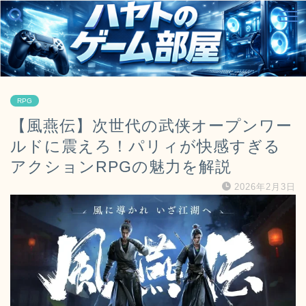
RPG
【風燕伝】次世代の武侠オープンワー
ルドに震えろ！パリィが快感すぎる
アクションRPGの魅力を解説
2026年2月3日