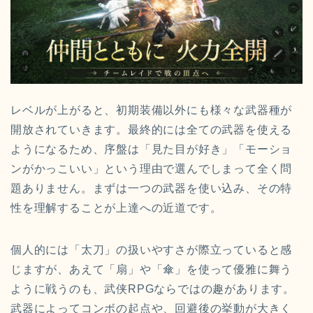
レベルが上がると、初期装備以外にも様々な武器種が
開放されていきます。最終的には全ての武器を使える
ようになるため、序盤は「見た目が好き」「モーショ
ンがかっこいい」という理由で選んでしまって全く問
題ありません。まずは一つの武器を使い込み、その特
性を理解することが上達への近道です。
個人的には「太刀」の扱いやすさが際立っていると感
じますが、あえて「扇」や「傘」を使って優雅に舞う
ように戦うのも、武侠RPGならではの趣があります。
武器によってコンボの起点や、回避後の挙動が大きく