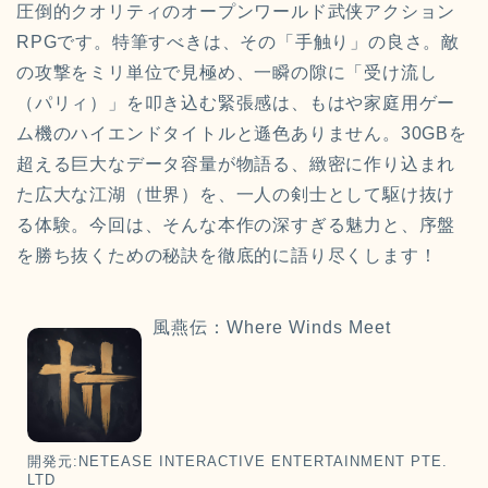
圧倒的クオリティのオープンワールド武侠アクション
RPGです。特筆すべきは、その「手触り」の良さ。敵
の攻撃をミリ単位で見極め、一瞬の隙に「受け流し
（パリィ）」を叩き込む緊張感は、もはや家庭用ゲー
ム機のハイエンドタイトルと遜色ありません。30GBを
超える巨大なデータ容量が物語る、緻密に作り込まれ
た広大な江湖（世界）を、一人の剣士として駆け抜け
る体験。今回は、そんな本作の深すぎる魅力と、序盤
を勝ち抜くための秘訣を徹底的に語り尽くします！
風燕伝：Where Winds Meet
開発元:
NETEASE INTERACTIVE ENTERTAINMENT PTE.
LTD