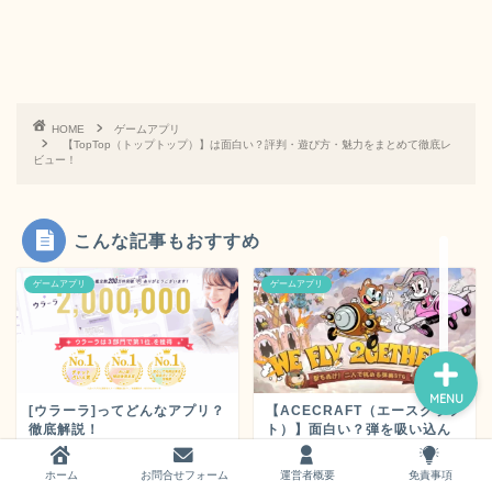
HOME
ゲームアプリ
【TopTop（トップトップ）】は面白い？評判・遊び方・魅力をまとめて徹底レ
ホーム
ビュー！
お問い合わせ
こんな記事もおすすめ
運営者概要
ゲームアプリ
ゲームアプリ
MENU
[ウラーラ]ってどんなアプリ？
【ACECRAFT（エースクラフ
徹底解説！
ト）】面白い？弾を吸い込ん
で反撃する「弾吸収」がクセ
になる新感覚シューティン
ホーム
お問合せフォーム
運営者概要
免責事項
グ！