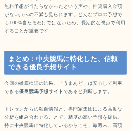
無料予想が当たらなかったという声や、推奨購入金額
がない点への不満も見られます。どんなプロの予想で
も100%当たるわけではないため、長期的な視点で利用
することが重要です。
まとめ：中央競馬に特化した、信頼
できる優良予想サイト
今回の徹底検証の結果、「うまあど」は安心して利用
できる
優良競馬予想サイト
であると判断します。
トレセンからの独自情報と、専門家集団による高度な
分析を組み合わせることで、精度の高い予想を提供。
特に中央競馬に特化しているからこそ、毎週末、高額