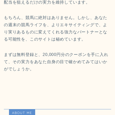
配当を狙えるだけの実力を維持しています。
もちろん、競馬に絶対はありません。しかし、あなた
の週末の競馬ライフを、よりエキサイティングで、よ
り実りあるものに変えてくれる強力なパートナーとな
る可能性を、このサイトは秘めています。
まずは無料登録と、20,000円分のクーポンを手に入れ
て、その実力をあなた自身の目で確かめてみてはいか
がでしょうか。
ABOUT ME