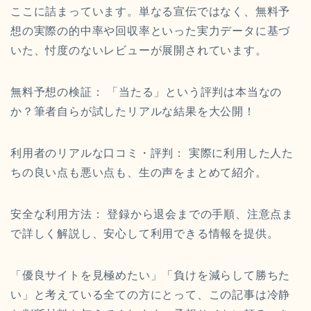
ここに詰まっています。単なる宣伝ではなく、無料予
想の実際の的中率や回収率といった実力データに基づ
いた、忖度のないレビューが展開されています。
無料予想の検証： 「当たる」という評判は本当なの
か？筆者自らが試したリアルな結果を大公開！
利用者のリアルな口コミ・評判： 実際に利用した人た
ちの良い点も悪い点も、生の声をまとめて紹介。
安全な利用方法： 登録から退会までの手順、注意点ま
で詳しく解説し、安心して利用できる情報を提供。
「優良サイトを見極めたい」「負けを減らして勝ちた
い」と考えている全ての方にとって、この記事は冷静