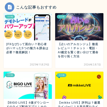
こんな記事もおすすめ
その他
その他
[FXなび]って面白い？初心者
【占いのアルカンジュ】徹底
がハマった5つの魅力＆課金は
レビュー！チャット・電話・
必要？徹底解説！
AI鑑定を賢く使い分けて運命
を切り拓く方法
2025年11月29日
2026年2月7日
その他
その他
【BIGO LIVE】4億ダウンロー
【mikke LIVE】評判は？厳選
ドのライブ配信アプリ！その
ライバーによる高品質なライ