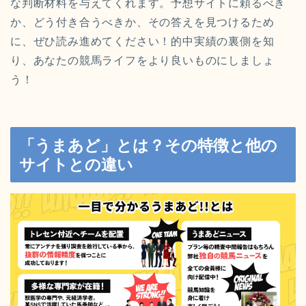
な判断材料を与えてくれます。予想サイトに頼るべき
か、どう付き合うべきか、その答えを見つけるため
に、ぜひ読み進めてください！的中実績の裏側を知
り、あなたの競馬ライフをより良いものにしましょ
う！
「うまあど」とは？その特徴と他の
サイトとの違い