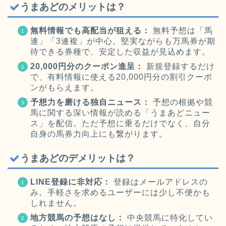
うまあどのメリットは？
無料情報でも高配当が狙える：
無料予想は「馬
連」「3連複」が中心。堅実ながらも万馬券が期
待できる券種で、安定した収益が見込めます。
20,000円分のクーポン進呈：
新規登録するだけ
で、有料情報に使える20,000円分の割引クーポ
ンがもらえます。
予想力を磨ける独自ニュース：
予想の根拠や競
馬に関する深い情報が読める「うまあどニュー
ス」を配信。ただ予想に乗るだけでなく、自分
自身の馬券力向上にも繋がります。
うまあどのデメリットは？
LINE登録に非対応：
登録はメールアドレスの
み。手軽さを求めるユーザーには少し不便かも
しれません。
地方競馬の予想はなし：
中央競馬に特化してい