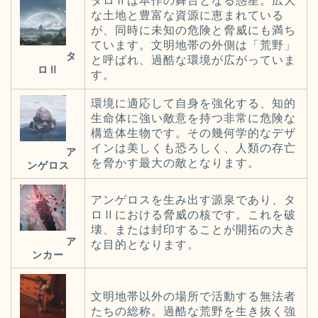
タロⅡは本作の舞台となる惑星。広大
な土地と豊富な資源に恵まれている
が、同時に未知の危険と脅威にも満ち
ています。文明地帯の外側は「荒野」
タ
と呼ばれ、過酷な環境が広がっていま
ロⅡ
す。
環境に適応して自身を強化する、知的
生命体に強い敵意を持つ非常に危険な
構造体生物です。その幾何学的なデザ
インは美しくも恐ろしく、人類の存亡
ア
を脅かす最大の敵となります。
ンゲロス
アンゲロスを生み出す源泉であり、タ
ロⅡにおける脅威の核です。これを破
壊、または封印することが開拓の大き
ア
な目的となります。
ンカー
文明地帯以外の場所で活動する無法者
たちの総称。過酷な荒野を生き抜く強