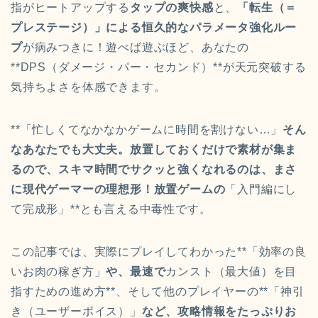
指がヒートアップする
タップの爽快感
と、
「転生（＝
プレステージ）」による恒久的なパラメータ強化ルー
プ
が病みつきに！遊べば遊ぶほど、あなたの
**DPS（ダメージ・パー・セカンド）**が天元突破する
気持ちよさを体感できます。
**「忙しくてなかなかゲームに時間を割けない…」
そん
なあなたでも大丈夫。放置しておくだけで素材が集ま
るので、スキマ時間でサクッと強くなれるのは、まさ
に現代ゲーマーの理想形！放置ゲームの
「入門編にし
て完成形」**とも言える中毒性です。
この記事では、実際にプレイしてわかった**「効率の良
いお肉の稼ぎ方」
や、最速で
カンスト（最大値）を目
指すための進め方**、そして他のプレイヤーの**「神引
き（ユーザーボイス）」
など、攻略情報をたっぷりお