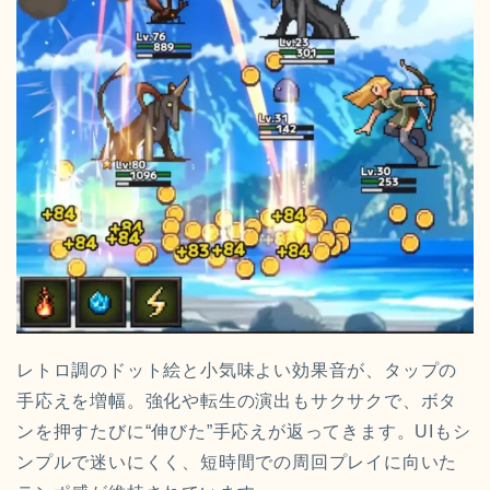
レトロ調のドット絵と小気味よい効果音が、タップの
手応えを増幅。強化や転生の演出もサクサクで、ボタ
ンを押すたびに“伸びた”手応えが返ってきます。UIもシ
ンプルで迷いにくく、短時間での周回プレイに向いた