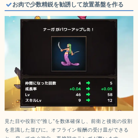
お肉で少数精鋭を勧誘して放置基盤を作る
見た目や役割で“推し”を数体確保し、前衛と後衛の役割
を意識した並びに。オフライン報酬の受け皿ができる