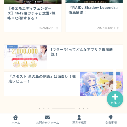
『RAID: Shadow Legends』
【モエモエディフェンダー
徹底解説！
ズ】4649連ガチャと放置×戦
略TDが熱すぎる！
2026年2月1日
2025年10月11日
ホーム
[ウラーラ]ってどんなアプリ？徹底解
お問い合わせ
説！
運営者概要
『スタスト 星の島の物語』は面白い！徹
底レビュー！
MENU
検索
ホーム
お問合せフォーム
運営者概要
免責事項