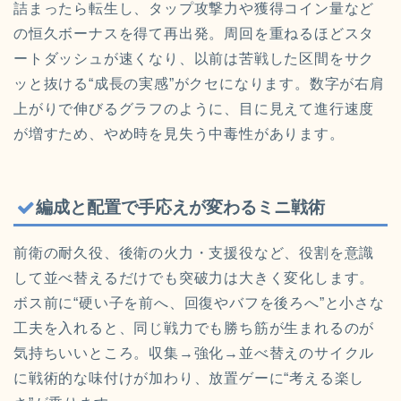
詰まったら転生し、タップ攻撃力や獲得コイン量など
の恒久ボーナスを得て再出発。周回を重ねるほどスタ
ートダッシュが速くなり、以前は苦戦した区間をサク
ッと抜ける“成長の実感”がクセになります。数字が右肩
上がりで伸びるグラフのように、目に見えて進行速度
が増すため、やめ時を見失う中毒性があります。
編成と配置で手応えが変わるミニ戦術
前衛の耐久役、後衛の火力・支援役など、役割を意識
して並べ替えるだけでも突破力は大きく変化します。
ボス前に“硬い子を前へ、回復やバフを後ろへ”と小さな
工夫を入れると、同じ戦力でも勝ち筋が生まれるのが
気持ちいいところ。収集→強化→並べ替えのサイクル
に戦術的な味付けが加わり、放置ゲーに“考える楽し