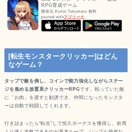
RPG育成ゲーム
開発元:
Kunio Tokumaru
無料
posted with
アプリーチ
[転生モンスタークリッカー]はどん
なゲーム？
タップで敵を倒し、コインで能力強化しながらステー
ジを進める放置系クリッカーRPG
です。戦っていた敵
に「お肉」を渡すと勧誘でき、仲間になったモンスタ
ーは自動で戦闘してくれます。
行き詰まったら“転生”して恒久ボーナスを獲得し、前周
より速く攻略できるのが基本ループ。シンプル操作な