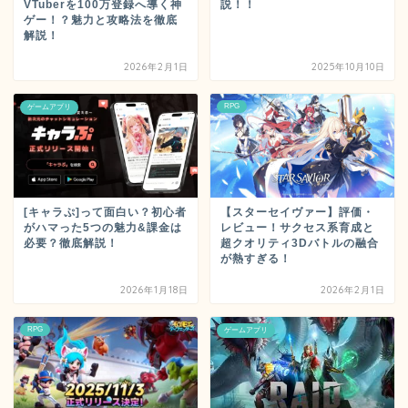
説！！
VTuberを100万登録へ導く神
ゲー！？魅力と攻略法を徹底
解説！
2026年2月1日
2025年10月10日
RPG
ゲームアプリ
[キャラぷ]って面白い？初心者
【スターセイヴァー】評価・
がハマった5つの魅力&課金は
レビュー！サクセス系育成と
必要？徹底解説！
超クオリティ3Dバトルの融合
が熱すぎる！
2026年1月18日
2026年2月1日
RPG
ゲームアプリ