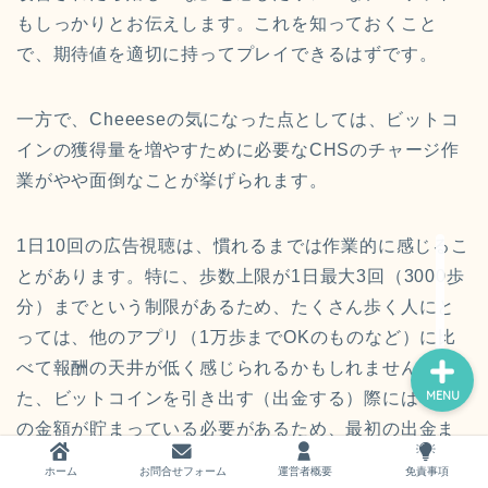
もしっかりとお伝えします。これを知っておくこと
で、期待値を適切に持ってプレイできるはずです。
一方で、Cheeeseの気になった点としては、ビットコ
ホーム
インの獲得量を増やすために必要なCHSのチャージ作
業がやや面倒なことが挙げられます。
お問い合わせ
1日10回の広告視聴は、慣れるまでは作業的に感じるこ
運営者概要
とがあります。特に、歩数上限が1日最大3回（3000歩
分）までという制限があるため、たくさん歩く人にと
っては、他のアプリ（1万歩までOKのものなど）に比
べて報酬の天井が低く感じられるかもしれません。ま
た、ビットコインを引き出す（出金する）際には一定
MENU
の金額が貯まっている必要があるため、最初の出金ま
では数ヶ月〜半年単位の辛抱が必要になるのも、初心
ホーム
お問合せフォーム
運営者概要
免責事項