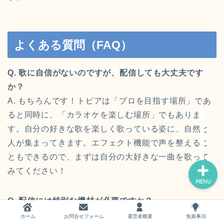
よくある質問（FAQ）
ホーム
Q. 歌に自信がないのですが、配信しても大丈夫です
か？
お問い合わせ
A. もちろんです！トピアは「プロを目指す場所」であ
ると同時に、「カラオケを楽しむ場所」でもありま
運営者概要
す。自分の好きな歌を楽しく歌っている姿に、自然と
人が集まってきます。エフェクト機能で声を整えるこ
ともできるので、まずは自分の大好きな一曲を歌って
みてください！
MENU
Q. 配信には特別な機材が必要ですか？
A. スマホ一つでOKです。ただ、歌の遅延をなくして最
ホーム
お問合せフォーム
運営者概要
免責事項