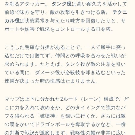
を削るアタッカー。
タンク役
は高い耐久力を活かして
前線で味方を守り、敵の攻撃を引きつける盾。
テクニ
カル役
は状態異常を与えたり味方を回復したりと、サ
ポートや妨害で戦況をコントロールする司令塔。
こうした明確な分担があることで、一人で勝手に突っ
込むだけでは勝てず、仲間との呼吸を合わせた戦いが
求められます。たとえば、タンク役が敵の注意を引い
ている間に、ダメージ役が必殺技を叩き込むといった
連携が決まった時の快感はたまりません。
マップは上下に分かれた2ルート（レーン）構成で、ど
こに力を入れて攻めるか、どのタイミングで強力なバ
フを得られる「破壊神」を狙いに行くか、さらには敵
の裏をかいてドラゴンボールを奪取するかなど、一瞬
の判断で戦況が激変します。戦略性の幅が非常に広い