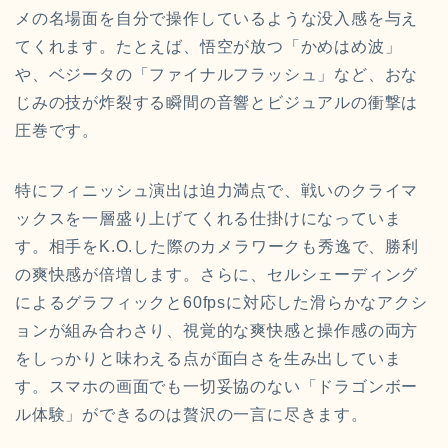
メの名場面を自分で操作しているような没入感を与え
てくれます。たとえば、悟空が放つ「かめはめ波」
や、ベジータの「ファイナルフラッシュ」など、おな
じみの技が炸裂する瞬間の音響とビジュアルの衝撃は
圧巻です。
特にフィニッシュ演出は迫力満点で、戦いのクライマ
ックスを一層盛り上げてくれる仕掛けになっていま
す。相手をK.O.した際のカメラワークも秀逸で、勝利
の爽快感が倍増します。さらに、セルシェーディング
によるグラフィックと60fpsに対応した滑らかなアクシ
ョンが組み合わさり、視覚的な爽快感と操作感の両方
をしっかりと味わえる点が面白さを生み出していま
す。スマホの画面でも一切妥協のない「ドラゴンボー
ル体験」ができるのは贅沢の一言に尽きます。