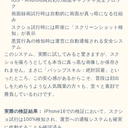
iOS・Android両対応の画面キャプチャ完全ブロッ
ク
画面録画試行時は自動的に画面が真っ暗になる仕組
み
スクショ試行時には即座に「スクリーンショット検
知」が表示
悪質行為の検知時は運営に自動通報される安全シス
テム
このシステム、実際に試してみると驚きますが、スク
ショを撮ろうとしても本当に真っ黒な画像しか保存さ
れません。まさに「パッシブスキル：絶対回避」とい
ったところ。この安心感があるからこそ、普段は顔出
しをためらうような人気職業の方々も、堂々と素顔で
勝負しているわけです。
実際の検証結果：
iPhone16での検証において、スクシ
ョ試行は100%検知され、運営への通報システムも確実
に作動することを確認済み。