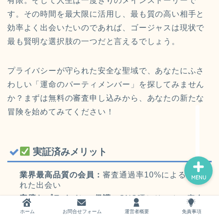
有限。そして人生は一度きりのメインストーリーで
す。その時間を最大限に活用し、最も質の高い相手と
効率よく出会いたいのであれば、ゴージャスは現状で
最も賢明な選択肢の一つだと言えるでしょう。
ホーム
プライバシーが守られた安全な聖域で、あなたにふさ
わしい「運命のパーティメンバー」を探してみません
お問い合わせ
か？まずは無料の審査申し込みから、あなたの新たな
冒険を始めてみてください！
運営者概要
実証済みメリット
業界最高品質の会員：
審査通過率10%による厳選さ
MENU
れた出会い
完璧なプライバシー保護：
SNS晒しリスクの完全
排除
ホーム
お問合せフォーム
運営者概要
免責事項