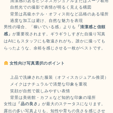
清潔感のあるビジネスカジュアルまたはスーツ着用
自然光での撮影で表情が明るく見える構図
背景は高級ホテル・オフィス街など品格のある場所
過度な加工は避け、自然な魅力を表現
男性の場合、「稼いでいる感」よりも
「清潔感と信頼
感」
が重要視されます。ギラギラしすぎた自撮り写真
はAIにもスタッフにも敬遠されがち。誰かに撮っても
らったような、余裕を感じさせる一枚がベストです。
女性向け写真選択のポイント
上品で洗練された服装（オフィスカジュアル推奨）
メイクはナチュラルで清楚な印象を重視
笑顔が自然で親しみやすい表情
背景は美術館・カフェなど知的な印象の場所
女性は
「品の良さ」
が最大のステータスになります。
露出の多い写真よりも、知性や育ちの良さを感じさせ