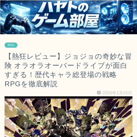
RPG
【熱狂レビュー】ジョジョの奇妙な冒
険 オラオラオーバードライブが面白
すぎる！歴代キャラ総登場の戦略
RPGを徹底解説
2026年1月25日