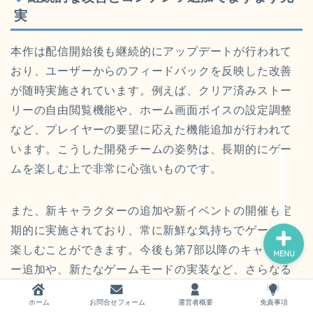
実
本作は配信開始後も継続的にアップデートが行われて
おり、ユーザーからのフィードバックを反映した改善
が随時実施されています。例えば、クリア済みストー
ホーム
リーの自由閲覧機能や、ホーム画面ボイスの設定調整
など、プレイヤーの要望に応えた機能追加が行われて
お問い合わせ
います。こうした開発チームの姿勢は、長期的にゲー
ムを楽しむ上で非常に心強いものです。
運営者概要
また、新キャラクターの追加や新イベントの開催も定
期的に実施されており、常に新鮮な気持ちでゲームを
楽しむことができます。今後も第7部以降のキャラクタ
MENU
ー追加や、新たなゲームモードの実装など、さらなる
展開が期待されています。スティール・ボール・ラン
ホーム
お問合せフォーム
運営者概要
免責事項
やジョジョリオンのキャラクターたちが登場する日