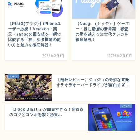
【PLUG(プラグ)】iPhoneユ
【Nudge（ナッジ）】ゲーマ
ーザー必携！Amazon・楽
ー・推し活層の新常識！審査
天・Yahooの最安値を一瞬で
の壁を越える次世代クレカを
比較する「神」拡張機能の使
徹底解説！
い方と魅力を徹底解説！
2026年2月1日
2026年2月11日
【熱狂レビュー】ジョジョの奇妙な冒険
オラオラオーバードライブが面白すぎ...
『Block Blast!』が面白すぎる！高得点
のコツとコンボを繋ぐ秘策...