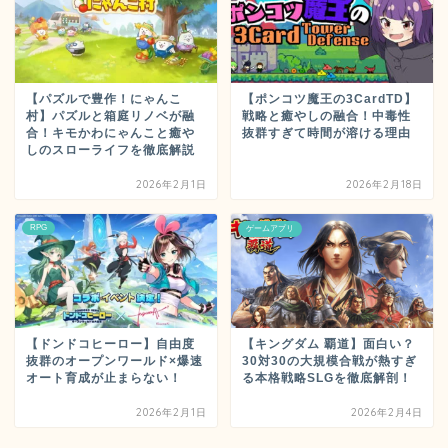
【パズルで豊作！にゃんこ
【ポンコツ魔王の3CardTD】
村】パズルと箱庭リノベが融
戦略と癒やしの融合！中毒性
合！キモかわにゃんこと癒や
抜群すぎて時間が溶ける理由
しのスローライフを徹底解説
2026年2月1日
2026年2月18日
RPG
ゲームアプリ
【ドンドコヒーロー】自由度
【キングダム 覇道】面白い？
抜群のオープンワールド×爆速
30対30の大規模合戦が熱すぎ
オート育成が止まらない！
る本格戦略SLGを徹底解剖！
2026年2月1日
2026年2月4日