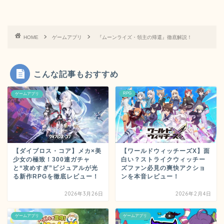
HOME
ゲームアプリ
『ムーンライズ・領主の帰還』徹底解説！
こんな記事もおすすめ
RPG
ゲームアプリ
【ダイブロス・コア】メカ×美
【ワールドウィッチーズX】面
少女の極致！300連ガチャ
白い？ストライクウィッチー
と“攻めすぎ”ビジュアルが光
ズファン必見の爽快アクショ
る新作RPGを徹底レビュー！
ンを本音レビュー！
2026年3月26日
2026年2月4日
ゲームアプリ
ゲームアプリ