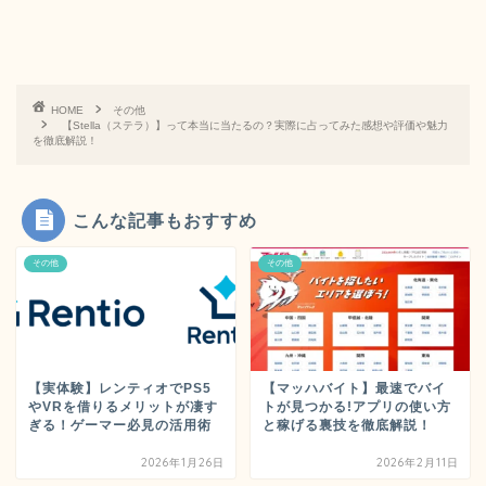
HOME
その他
【Stella（ステラ）】って本当に当たるの？実際に占ってみた感想や評価や魅力
を徹底解説！
こんな記事もおすすめ
その他
その他
【実体験】レンティオでPS5
【マッハバイト】最速でバイ
やVRを借りるメリットが凄す
トが見つかる!アプリの使い方
ぎる！ゲーマー必見の活用術
と稼げる裏技を徹底解説！
2026年1月26日
2026年2月11日