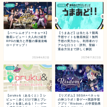
その他
その他
【ハーレムオブトーキョーX】
【うまあど】は当たる？競馬
徹底レビュー！大人向け経営
予想サイトを徹底検証！無料
RPGの魅力と序盤の爆速攻略
予想の実力から、利用者のリ
ロードマップ！
アルな口コミ・評判、登録・
退会方法まで詳しく解説
2026年6月2日
2025年11月22日
その他
その他
【aruku＆（あるくと）】レ
【リズダム】SEGA×ベネッセ
ビュー｜歩くだけで旅とプレ
の神コラボ！音ゲー×英語学習
ゼントを楽しめる！？―ゲー
アプリ「Risdom」の学習効果