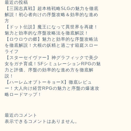
最近の投稿
【三国志真戦】超本格戦略SLGの魅力を徹底
解説！初心者向けの序盤攻略＆効率的な進め
方
【ドット伝説】魔王になって異世界を再建！
魅力と効率的な序盤攻略法を徹底解説！
【ロウロウの郷】魅力と効率的な序盤攻略法
を徹底解説！大根の妖精と過ごす箱庭スロー
ライフ
【スターセイヴァー】神グラフィックで美少
女をガチ育成！SFシミュレーションRPGの魅
力と評価、序盤の効率的な進め方を徹底解
説！
【ハーレムオブトーキョーX】徹底レビュ
ー！大人向け経営RPGの魅力と序盤の爆速攻
略ロードマップ！
最近のコメント
表示できるコメントはありません。