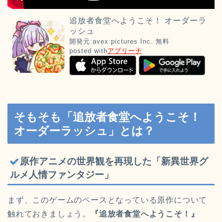
追放者食堂へようこそ！ オーダーラ
ッシュ
開発元:
avex pictures Inc.
無料
posted with
アプリーチ
そもそも「追放者食堂へようこそ！
オーダーラッシュ」とは？
原作アニメの世界観を再現した「新異世界グ
ルメ人情ファンタジー」
まず、このゲームのベースとなっている原作について
触れておきましょう。
『追放者食堂へようこそ！』