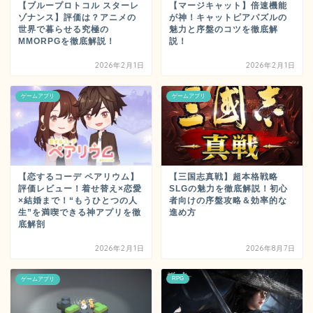
【ブループロトコル スターレ
【マージキャット】倍速機能
ゾナンス】評価は？アニメの
が神！キャットピアパズルの
世界で暮らせる究極の
魅力と序盤のコツを徹底解
MMORPGを徹底解説！
説！
2026年2月1日
2026年2月1日
ゲームアプリ
ゲームアプリ
【恋するコーデ ペアリウム】
【三国志真戦】超本格戦略
評価レビュー！着せ替え×恋愛
SLGの魅力を徹底解説！初心
×結婚まで！“もうひとつの人
者向けの序盤攻略＆効率的な
生”を満喫できる神アプリを徹
進め方
底解剖
2026年2月1日
2026年8月7日
RPG
ゲームアプリ