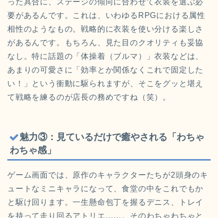
った具合に、ステージの傾向に合わせて衣装を選ぶ必
要があるんです。これは、いわゆるRPGにおける属性
相性のようなもの。戦略的に衣装を使い分ける楽しさ
があるんです。もちろん、見た目のクオリティも妥協
なし。特に話題の「体操着（ブルマ）」衣装などは、
あまりの可愛さに「効率とか関係なくこれで固定した
い！」という衝動に駆られますが、そこをグッと堪え
て戦略を練るのが店長の務めですね（笑）。
魅力③：見ているだけで癒やされる「わちゃ
わちゃ感」
ゲーム画面では、原作のキャラクターたちが2頭身のキ
ュートなミニキャラになって、食堂の中をこれでもか
と駆け回ります。一生懸命包丁を握るデニス、トレイ
を持って走り回るアトリエ……。そのわちゃわちゃと