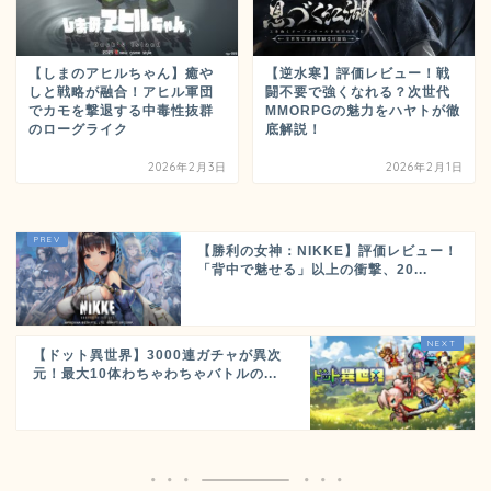
【しまのアヒルちゃん】癒や
【逆水寒】評価レビュー！戦
しと戦略が融合！アヒル軍団
闘不要で強くなれる？次世代
でカモを撃退する中毒性抜群
MMORPGの魅力をハヤトが徹
のローグライク
底解説！
2026年2月3日
2026年2月1日
【勝利の女神：NIKKE】評価レビュー！
「背中で魅せる」以上の衝撃、20...
【ドット異世界】3000連ガチャが異次
元！最大10体わちゃわちゃバトルの...