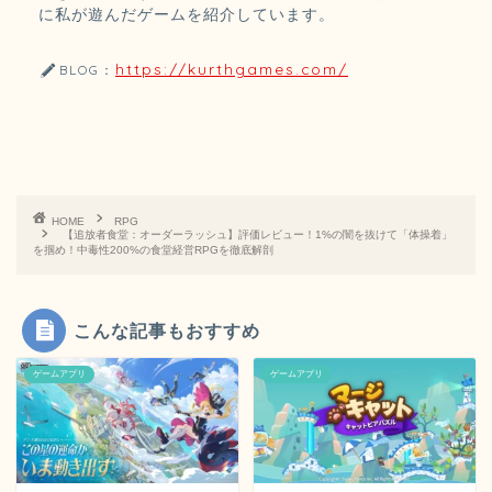
に私が遊んだゲームを紹介しています。
https://kurthgames.com/
BLOG：
HOME
RPG
【追放者食堂：オーダーラッシュ】評価レビュー！1%の闇を抜けて「体操着」
を掴め！中毒性200%の食堂経営RPGを徹底解剖
こんな記事もおすすめ
ゲームアプリ
ゲームアプリ