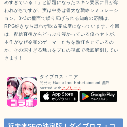
めすぎている！」と話題になったスキン要素に目が奪
われがちですが、実は中身は骨太な戦略シミュレーシ
ョン。3×3の盤面で繰り広げられる知略の応酬は、
RPG好きなら思わず唸る完成度になっています。今回
は、配信直後からどっぷり浸かっている僕ハヤトが、
本作がなぜ令和のゲーマーたちを熱狂させているの
か、その深すぎる魅力をプロの視点で徹底解剖してい
きます！
ダイブロス・コア
開発元:
GameTree Entertainment
無料
posted with
アプリーチ
近未来SFの決定版！ダイブロス・コ