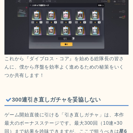
これから『ダイブロス・コア』を始める総隊長の皆さ
んに、僕から序盤を効率よく進めるための秘策をいく
つか共有します！
300連引き直しガチャを妥協しない
ゲーム開始直後に引ける「引き直しガチャ」は、本作
最大のボーナスステージです。最大300回（10連×30
回）まで結果を吟味できますが、ここで狙うべきは
星6