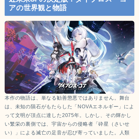
アの世界観と物語
本作の物語は、単なる勧善懲悪ではありません。舞台
は、未知の隕石がもたらした「NOVAエネルギー」によ
って文明が頂点に達した2075年。しかし、その輝かし
い繁栄の裏側では、宇宙からの侵略者「砕星（さいせ
い）」による滅亡の足音が忍び寄っていました。人類