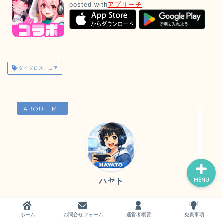
posted with
アプリーチ
ホーム
ダイブロス・コア
お問い合わせ
ABOUT ME
運営者概要
ハヤト
MENU
「ハヤトのゲーム部屋」管理人のハヤトです。ゲーム大
好きの一人です。 「ハヤトのゲーム部屋」では、実際
ホーム
お問合せフォーム
運営者概要
免責事項
に私が遊んだゲームを紹介しています。