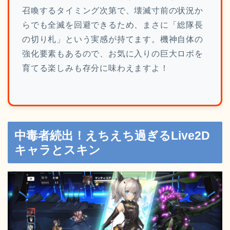
召喚するタイミング次第で、壊滅寸前の状況か
らでも全滅を回避できるため、まさに「総隊長
の切り札」という実感が持てます。機神自体の
強化要素もあるので、お気に入りの巨大ロボを
育てる楽しみも存分に味わえますよ！
中毒者続出！えちえち過ぎるLive2D
キャラとスキン