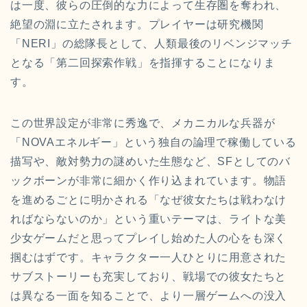
は一度、彼らの圧倒的な力によって生存圏を奪われ、
絶望の淵に立たされます。プレイヤーは研究機関
「NERI」の総隊長として、人類最後のリベンジマッチ
となる「第二回探索作戦」を指揮することになりま
す。
この世界設定が非常に秀逸で、メカニカルな兵器が
「NOVAエネルギー」という独自の論理で稼働している
描写や、敵対勢力の謎めいた生態など、SFとしてのバ
ックボーンが非常に細かく作り込まれています。物語
を進めるごとに明かされる「なぜ彼女たちは戦わなけ
ればならないのか」という重いテーマは、ライトな美
少女ゲームだと思ってプレイし始めた人の心をも深く
掴むはずです。キャラクター一人ひとりに用意された
サブストーリーも充実しており、戦場での彼女たちと
は異なる一面を知ることで、より一層ゲームへの没入